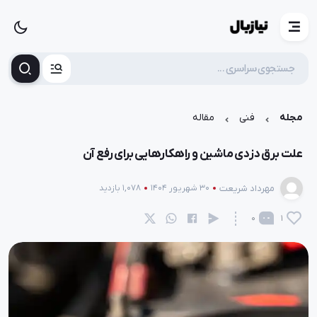
مجله
فنی
مقاله
علت برق دزدی ماشین و راهکارهایی برای رفع آن
مهرداد شریعت
30 شهریور 1404
1,078 بازدید
0
1