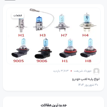
قطعات
مهرداد شریعت
3,703 بازدید
انواع پایه لامپ خودرو
نحوه تع
30 شهریور 1404
30 شهریور 1404
جدیدترین مقالات