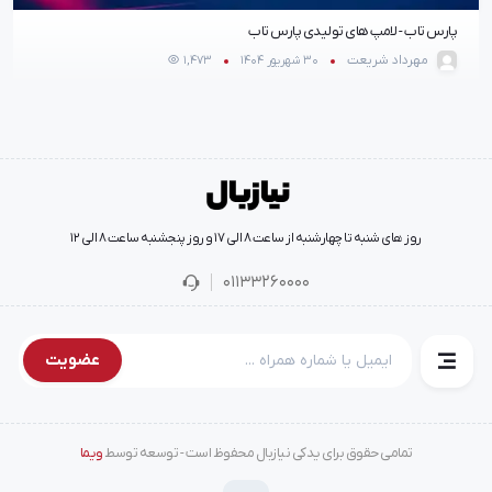
پارس تاب - لامپ های تولیدی پارس تاب
مهرداد شریعت
30 شهریور 1404
1,473
روز های شنبه تا چهارشنبه از ساعت 8 الی 17 و روز پنجشنبه ساعت 8 الی 12
01133260000
عضویت
تمامی حقوق برای یدکی نیازبال محفوظ است - توسعه توسط
ویما