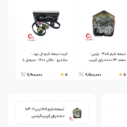
تسمه تایم ۴۰۵ - پارس -
کیت تسمه تایم ال نود -
کیت تس
سمند 114 دنده پاور گریپ
ساندرو - مگان 1600 - سيمبل با
گیتس اورجینال XSFR بارمان
پولک پاور گريپ گيتس گپکو
اورجینال 
کیمیا
11,900,000
2,500,000
5
5
5
تسمه تایم 206 تیپ ۲ - 104
دنده پاور گریپ گیتس
اورجینال XSFR بارمان کیمیا