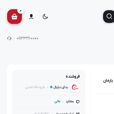
0
01133260000
فروشنده
تسمه تایم 206 تیپ ۲ - 104 دنده پاور گریپ گیتس اورجینال XSFR بارمان
فروشگاه اصلی
یدکی نیازبال
عالی
عملکرد
p-70484110
شناسه محصول