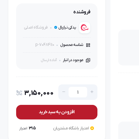
فروشنده
فروشگاه اصلی
یدکی نیازبال
p-70484110
شناسه محصول
موجود در انبار
آماده ارسال
3,150,000
افزودن به سبد خرید
امتیاز باشگاه مشتریان
315
امتیاز