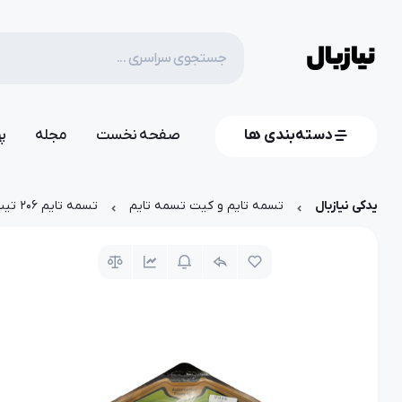
دسته‌بندی ها
صفحه نخست
مجله
پ
یدکی نیازبال
تسمه تایم و کیت تسمه تایم
تسمه تایم 206 تیپ ۲ - 104 دنده پاور گریپ گیتس اورجینال XSFR بارمان کیمیا