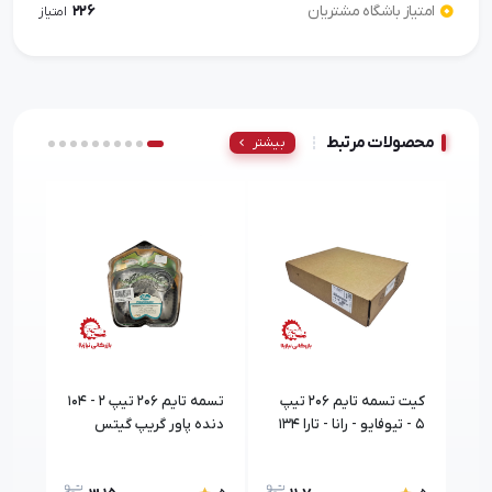
امتیاز باشگاه مشتریان
226
امتیاز
محصولات مرتبط
بیشتر
کیت تسمه تایم 206 تيپ
تسمه تایم 206 تیپ ۲ - 104
کیت 
5 - تيوفايو - رانا - تارا 134
دنده پاور گریپ گیتس
دنده اورجینال فرانسه
اورجینال XSFR بارمان
سيمب
گپکو
کیمیا
گيت