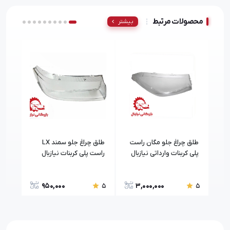
محصولات مرتبط
بیشتر
طلق چراغ جلو مگان راست
طلق چراغ جلو سمند LX
طلق 
پلی کربنات وارداتی نیازبال
راست پلی کربنات نیازبال
پلی 
950,000
3,000,000
5
5
5