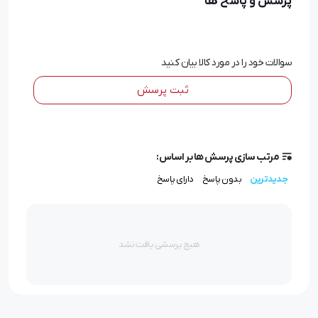
پرسش و پاسخ ها
کاهش زیبایی و ظاهر خودرو می‌گردد، زیرا ظاهری کهنه و
فرسوده به آن می ‌بخشد. با خرید طلق چراغ جلو می‌توان از این
سوالات خود را در مورد کالا بیان کنید
مشکلات جلوگیری کرد. طلق جدید، همچون چراغ جدید، نور
کافی را پخش خواهد کرد و به ظاهر خودرو زیبایی و جوانی
ثبت پرسش
بیشتری می ‌بخشد.
قیمت طلق چراغ جلو
مرتب سازی پرسش ها بر اساس:
جدیدترین
بدون پاسخ
دارای پاسخ
یکی از موارد مهم توجه به برند تولید کننده و متریال اصلی
ساخت طلق است. برند های معتبر توسط مجموعه نیازبال
تایید شده و می توانید از این برند ها خریداری کنید. این
هیچ پرسشی یافت نشد
محصول در سایت نیازبالاز تضمین کیفیت برخوردار بوده و با
قیمت مناسبی به صورت آنلاین (ثبت سفارش اینترنتی و
تحویل در محل) و حضوری به فروش می رسد.