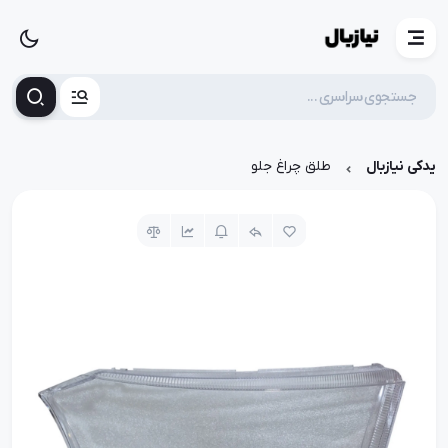
یدکی نیازبال
طلق چراغ جلو