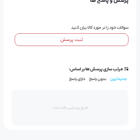
پرسش و پاسخ ها
کاهش زیبایی و ظاهر خودرو می‌گردد، زیرا ظاهری کهنه و
فرسوده به آن می ‌بخشد. با خرید طلق چراغ جلو می‌توان از این
سوالات خود را در مورد کالا بیان کنید
مشکلات جلوگیری کرد. طلق جدید، همچون چراغ جدید، نور
کافی را پخش خواهد کرد و به ظاهر خودرو زیبایی و جوانی
ثبت پرسش
بیشتری می ‌بخشد.
قیمت طلق چراغ جلو
مرتب سازی پرسش ها بر اساس:
جدیدترین
بدون پاسخ
دارای پاسخ
یکی از موارد مهم توجه به برند تولید کننده و متریال اصلی
ساخت طلق است. برند های معتبر توسط مجموعه نیازبال
تایید شده و می توانید از این برند ها خریداری کنید. این
هیچ پرسشی یافت نشد
محصول در سایت نیازبالاز تضمین کیفیت برخوردار بوده و با
قیمت مناسبی به صورت آنلاین (ثبت سفارش اینترنتی و
تحویل در محل) و حضوری به فروش می رسد.