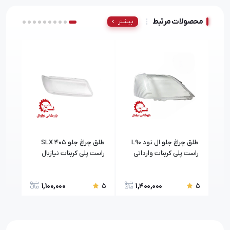
محصولات مرتبط
بیشتر
طلق چراغ جلو ال نود L90
طلق چراغ جلو ۴۰۵ SLX
راست پلی کربنات وارداتی
راست پلی کربنات نیازبال
راست
نیازبال
1,100,000
1,400,000
5
5
5