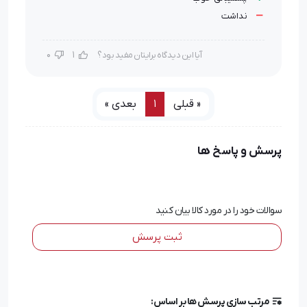
کاهش زیبایی و ظاهر خودرو می‌گردد، زیرا ظاهری کهنه و
نداشت
فرسوده به آن می ‌بخشد. با خرید طلق چراغ جلو می‌توان از این
0
1
آیا این دیدگاه برایتان مفید بود؟
مشکلات جلوگیری کرد. طلق جدید، همچون چراغ جدید، نور
کافی را پخش خواهد کرد و به ظاهر خودرو زیبایی و جوانی
« قبلی
1
بعدی »
بیشتری می ‌بخشد.
قیمت طلق چراغ جلو
پرسش و پاسخ ها
یکی از موارد مهم توجه به برند تولید کننده و متریال اصلی
ساخت طلق است. برند های معتبر توسط مجموعه نیازبال
سوالات خود را در مورد کالا بیان کنید
تایید شده و می توانید از این برند ها خریداری کنید. این
ثبت پرسش
محصول در سایت نیازبالاز تضمین کیفیت برخوردار بوده و با
قیمت مناسبی به صورت آنلاین (ثبت سفارش اینترنتی و
تحویل در محل) و حضوری به فروش می رسد.
مرتب سازی پرسش ها بر اساس: