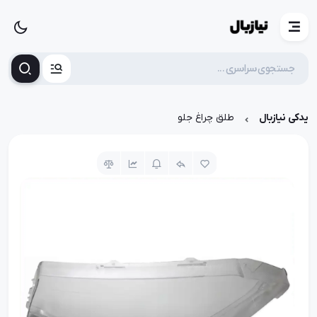
یدکی نیازبال
طلق چراغ جلو