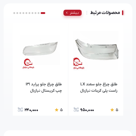
محصولات مرتبط
بیشتر
طلق چراغ جلو سمند LX
طلق چراغ جلو پراید 131
راست پلی کربنات نیازبال
چپ کریستال نیازبال
پلی 
240,000
950,000
5
5
5