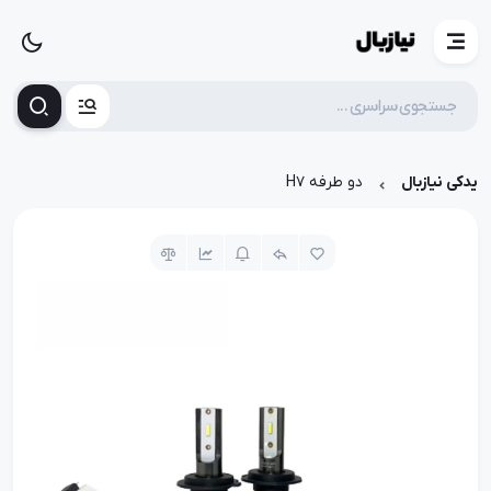
یدکی نیازبال
دو طرفه H7