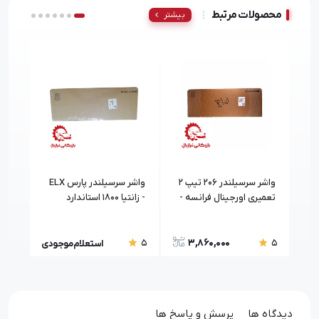
محصولات مرتبط
بیشتر
واشر سرسیلندر 206 تیپ 2
واشر سرسیلندر پارس ELX
تعمیری اورجینال فرانسه -
- زانتیا ۱۸۰۰ استاندارد
استا
0209CK
اورجینال فرانسه
3,860,000
5
5
5
استعلام موجودی
دیدگاه ها
پرسش و پاسخ ها