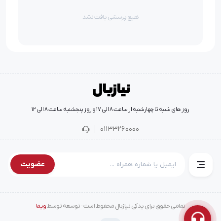
هیچ پرسشی یافت نشد
روز های شنبه تا چهارشنبه از ساعت 8 الی 17 و روز پنجشنبه ساعت 8 الی 12
01133260000
عضویت
تمامی حقوق برای یدکی نیازبال محفوظ است - توسعه توسط
ویما