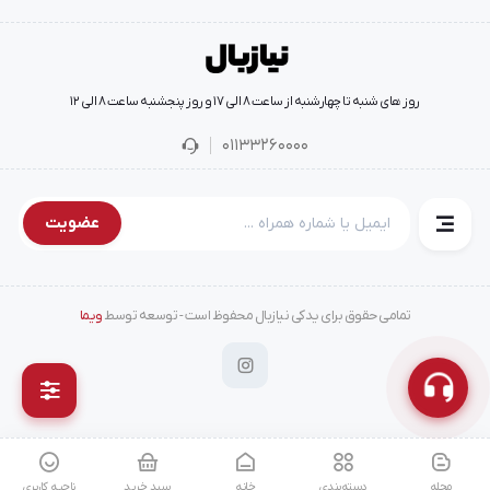
روز های شنبه تا چهارشنبه از ساعت 8 الی 17 و روز پنجشنبه ساعت 8 الی 12
01133260000
عضویت
تمامی حقوق برای یدکی نیازبال محفوظ است - توسعه توسط
ویما
مجله
دسته‌بندی
خانه
سبد خرید
ناحیه کاربری