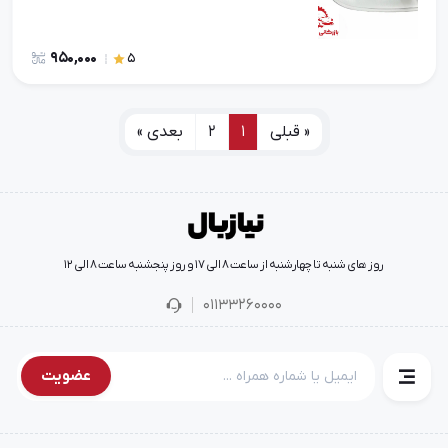
950,000
5
« قبلی
1
2
بعدی »
روز های شنبه تا چهارشنبه از ساعت 8 الی 17 و روز پنجشنبه ساعت 8 الی 12
01133260000
عضویت