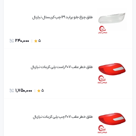
طلق چراغ جلو پراید 131 چپ کریستال نیازبال
240,000
5
طلق خطر عقب 207 راست پلی کربنات نیازبال
1,750,000
5
طلق خطر عقب 207 چپ پلی کربنات نیازبال