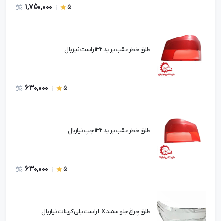
1,750,000
5
طلق خطر عقب پراید 132 راست نیازبال
630,000
5
طلق خطر عقب پراید 132 چپ نیازبال
630,000
5
طلق چراغ جلو سمند LX راست پلی کربنات نیازبال