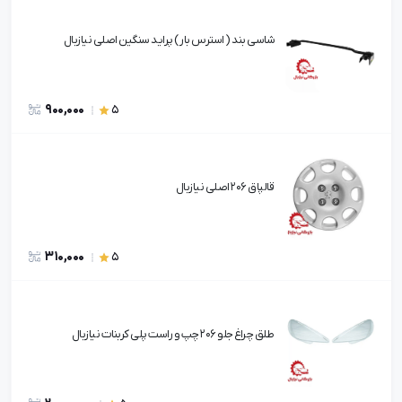
شاسی بند ( استرس بار ) پراید سنگین اصلی نیازبال
900,000
5
قالپاق 206 اصلی نیازبال
310,000
5
طلق چراغ جلو 206 چپ و راست پلی کربنات نیازبال