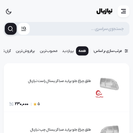
مرتب سازی بر اساس:
همه
پربازدید
محبوب‌ترین
پرفروش‌ترین
گران‌تری
طلق چراغ جلو پرايد صبا کريستال راست نيازبال
230,000
5
طلق چراغ جلو پرايد صبا کريستال چپ نيازبال