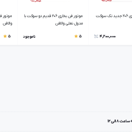
موتور فن بخاری 206 جدید تک سوکت
موتور فن بخاری 206 قدیم دو سوکت با
مدول نعلی والافن
والافن
4,200,000
5
5
ناموجود