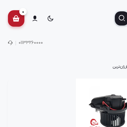
0
01133260000
رزان‌ترین